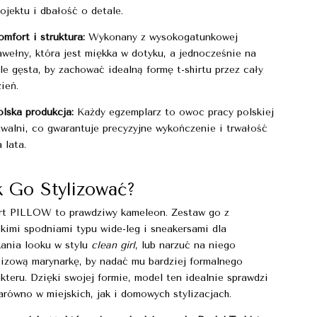
rojektu i dbałość o detale.
omfort i struktura:
Wykonany z wysokogatunkowej
awełny, która jest miękka w dotyku, a jednocześnie na
yle gęsta, by zachować idealną formę t-shirtu przez cały
zień.
olska produkcja:
Każdy egzemplarz to owoc pracy polskiej
zwalni, co gwarantuje precyzyjne wykończenie i trwałość
 lata.
k Go Stylizować?
irt PILLOW to prawdziwy kameleon. Zestaw go z
okimi spodniami typu wide-leg i sneakersami dla
kania looku w stylu
clean girl
, lub narzuć na niego
sizową marynarkę, by nadać mu bardziej formalnego
kteru. Dzięki swojej formie, model ten idealnie sprawdzi
arówno w miejskich, jak i domowych stylizacjach.