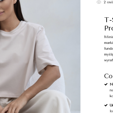
2
osó
T-
Pr
Mini
mark
fund
myśl
wyra
Co
N
n
k
U
l