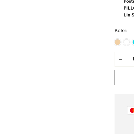
Post
PILL
Lia S
Kolor