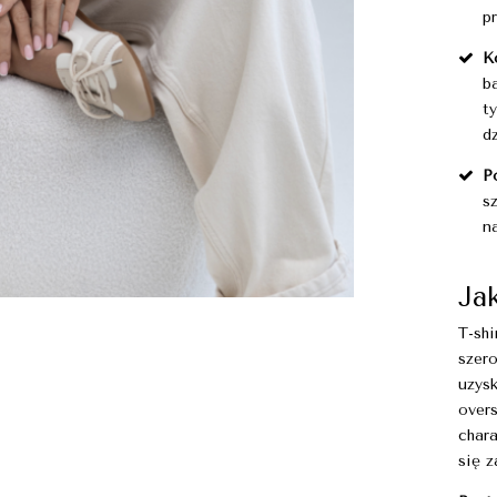
p
K
b
t
d
P
s
na
Ja
T-sh
szer
uzys
over
chara
się z