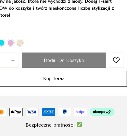
aw na jakość, która nie wychodzi z mody. Dodaj T-shirt
OW do koszyka i twórz nieskończoną liczbę stylizacji z
tore!
Dodaj Do Koszyka
Kup Teraz
Bezpieczne płatności