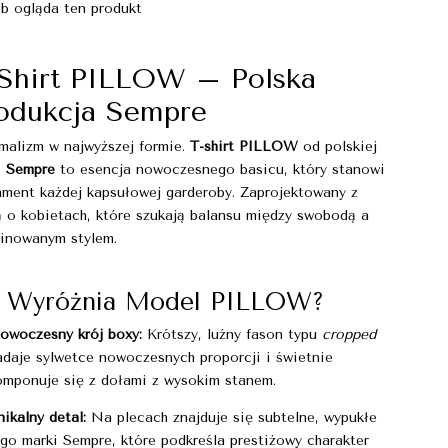
b ogląda ten produkt
Shirt PILLOW – Polska
odukcja Sempre
malizm w najwyższej formie.
T-shirt PILLOW
od polskiej
i
Sempre
to esencja nowoczesnego basicu, który stanowi
ament każdej kapsułowej garderoby. Zaprojektowany z
ą o kobietach, które szukają balansu między swobodą a
finowanym stylem.
 Wyróżnia Model PILLOW?
owoczesny krój boxy:
Krótszy, luźny fason typu
cropped
adaje sylwetce nowoczesnych proporcji i świetnie
omponuje się z dołami z wysokim stanem.
nikalny detal:
Na plecach znajduje się subtelne, wypukłe
ogo marki Sempre, które podkreśla prestiżowy charakter