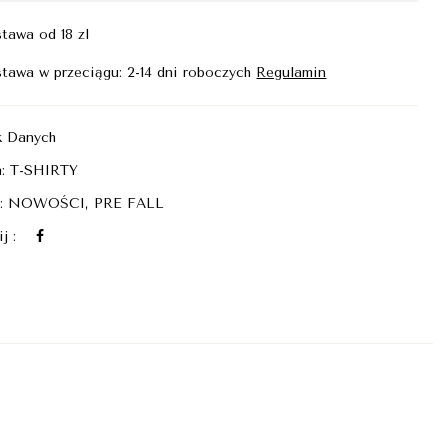
tawa od 18 zl
tawa w przeciągu: 2-14 dni roboczych
Regulamin
k Danych
a:
T-SHIRTY
i:
NOWOŚCI
,
PRE FALL
j :