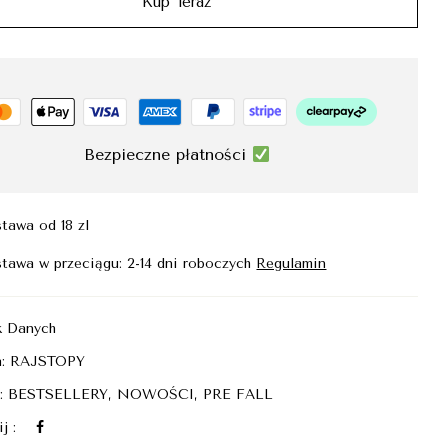
Kup Teraz
Bezpieczne płatności
tawa od 18 zl
tawa w przeciągu: 2-14 dni roboczych
Regulamin
k Danych
a:
RAJSTOPY
i:
BESTSELLERY
,
NOWOŚCI
,
PRE FALL
j :