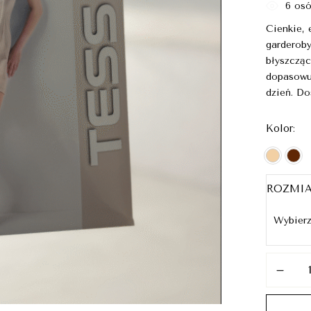
6
osó
Cienkie, 
garderoby
błyszcząc
dopasowuj
dzień. Do
Kolor
ROZMI