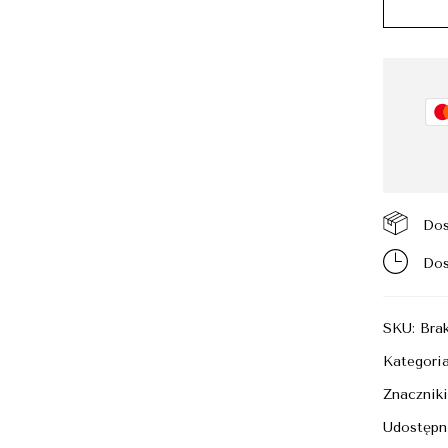
Dos
Dos
SKU:
Bra
Kategori
Znacznik
Udostępni