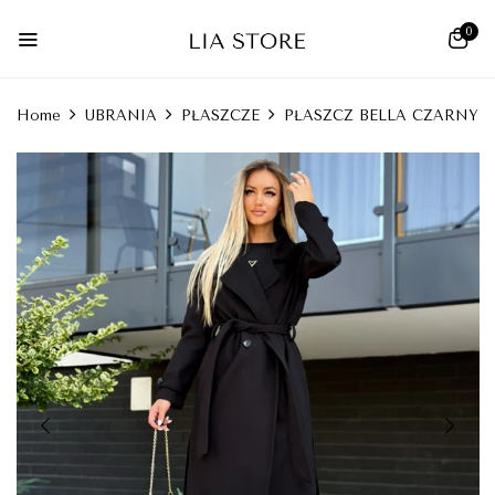
0
Home
UBRANIA
PŁASZCZE
PŁASZCZ BELLA CZARNY