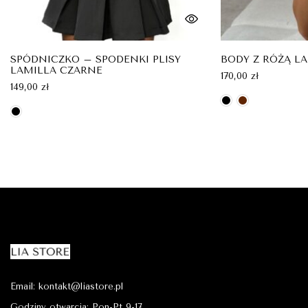
SPÓDNICZKO – SPODENKI PLISY
BODY Z RÓŻĄ L
LAMILLA CZARNE
170,00
zł
149,00
zł
Email: kontakt@liastore.pl
Godziny otwarcia: Pon-Pt 9-17