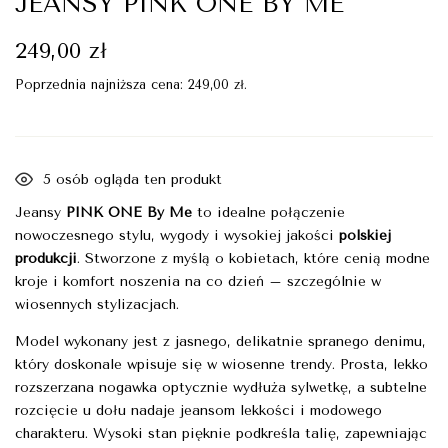
JEANSY PINK ONE BY ME
249,00
zł
Poprzednia najniższa cena:
249,00
zł
.
5
osób ogląda ten produkt
Jeansy
PINK ONE By Me
to idealne połączenie
nowoczesnego stylu, wygody i wysokiej jakości
polskiej
produkcji
. Stworzone z myślą o kobietach, które cenią modne
kroje i komfort noszenia na co dzień – szczególnie w
wiosennych stylizacjach.
Model wykonany jest z jasnego, delikatnie spranego denimu,
który doskonale wpisuje się w wiosenne trendy. Prosta, lekko
rozszerzana nogawka optycznie wydłuża sylwetkę, a subtelne
rozcięcie u dołu nadaje jeansom lekkości i modowego
charakteru. Wysoki stan pięknie podkreśla talię, zapewniając