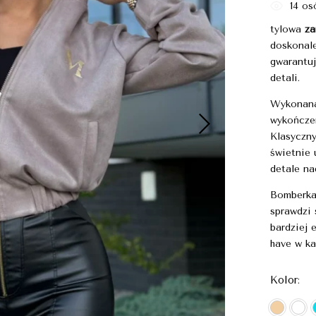
14
osó
tylowa
z
doskonale
gwarantu
detali.
Wykonana
wykończen
Klasyczny
świetnie 
detale na
Bomberka
sprawdzi 
bardziej 
have w k
Kolor