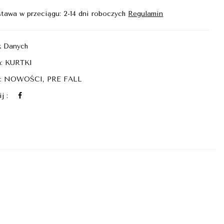
tawa w przeciągu: 2-14 dni roboczych
Regulamin
k Danych
a:
KURTKI
i:
NOWOŚCI
,
PRE FALL
j :