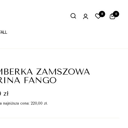
8
0
FALL
MBERKA ZAMSZOWA
RINA FANGO
0
zł
a najniższa cena:
220,00
zł
.