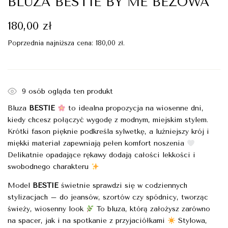
BLUZA BESTIE BY ME BEŻOWA
180,00
zł
Poprzednia najniższa cena:
180,00
zł
.
9
osób ogląda ten produkt
Bluza
BESTIE
to idealna propozycja na wiosenne dni,
kiedy chcesz połączyć wygodę z modnym, miejskim stylem.
Krótki fason pięknie podkreśla sylwetkę, a luźniejszy krój i
miękki materiał zapewniają pełen komfort noszenia
Delikatnie opadające rękawy dodają całości lekkości i
swobodnego charakteru
Model
BESTIE
świetnie sprawdzi się w codziennych
stylizacjach – do jeansów, szortów czy spódnicy, tworząc
świeży, wiosenny look
To bluza, którą założysz zarówno
na spacer, jak i na spotkanie z przyjaciółkami
Stylowa,